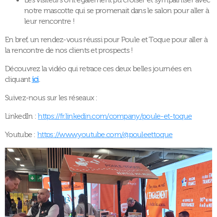
Les visiteurs ont également pu croiser et sympathiser avec
notre mascotte qui se promenait dans le salon pour aller à
leur rencontre !
En bref, un rendez-vous réussi pour Poule et Toque pour aller à
la rencontre de nos clients et prospects !
Découvrez la vidéo qui retrace ces deux belles journées en
cliquant
ici
.
Suivez-nous sur les réseaux :
LinkedIn :
https://fr.linkedin.com/company/poule-et-toque
Youtube :
https://www.youtube.com/@pouleettoque