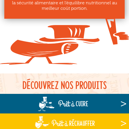
la sécurité alimentaire et l’équilibre nutritionnel au
meilleur coût portion.
Découvrez nos produits
Prêt à
cuire
Prêt à
réchauffer