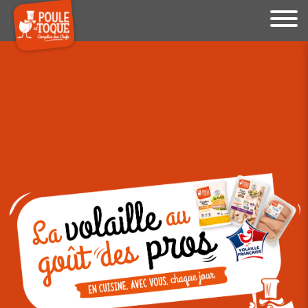
Le site internet Poule et Toque
utilise des cookies !
Nous utilisons des cookies pour nous assurer du bon
fonctionnement de notre site et à des fins analytiques. Vous
pouvez changer d'avis à tout moment en cliquant sur l'icône
présente sur chaque page de notre site. En autorisant ces
services tiers, vous acceptez le dépôt et la lecture de
cookies et l'utilisation de technologies de suivi nécessaires
à leur bon fonctionnement.
Charte de confidentialité