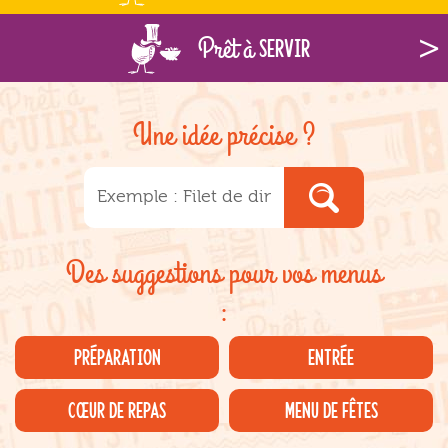
Prêt à
servir
Une idée précise ?
Des suggestions pour vos menus
:
PRÉPARATION
ENTRÉE
CŒUR DE REPAS
MENU DE FÊTES