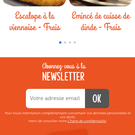
Escalope à la
Emincé de cuisse de
viennoise - Frais
dinde - Frais
Abonnez-vous à la
NEWSLETTER
OK
Pour toute information complémentaire concernant vos données personnelles et
vos droits,
merci de consulter notre
Charte de confidentialité
.