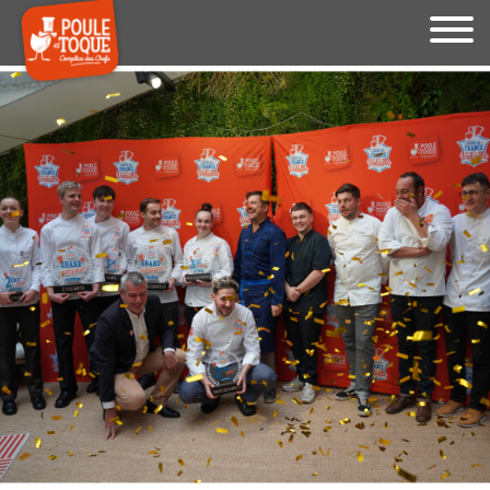
Le site internet Poule et Toque
utilise des cookies !
Nous utilisons des cookies pour nous assurer du bon
fonctionnement de notre site et à des fins analytiques. Vous
pouvez changer d'avis à tout moment en cliquant sur l'icône
présente sur chaque page de notre site. En autorisant ces
services tiers, vous acceptez le dépôt et la lecture de
cookies et l'utilisation de technologies de suivi nécessaires
à leur bon fonctionnement.
Charte de confidentialité