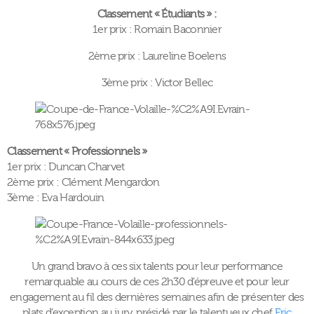
Classement « Étudiants » :
1er prix : Romain Baconnier
2ème prix : Laureline Boelens
3ème prix : Victor Bellec
Classement « Professionnels »
1er prix : Duncan Charvet
2ème prix : Clément Mengardon
3ème : Eva Hardouin
Un grand bravo à ces six talents pour leur performance
remarquable au cours de ces 2h30 d’épreuve et pour leur
engagement au fil des dernières semaines afin de présenter des
plats d’exception au jury, présidé par le talentueux chef
Eric