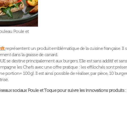
rouleau Poule et
fit
représentent un produit emblématique de la cuisine française. Il s’
ement dans la graisse de canard.
 se destine principalement aux burgers. Elle est sans additif et san
mpagne les Chefs avec une offre pratique : les effilochés sont prés
 portion= 100g). Il est ainsi possible de réaliser, par pièce, 10 burger
risé.
éseaux sociaux Poule et Toque pour suivre les innovations produits 