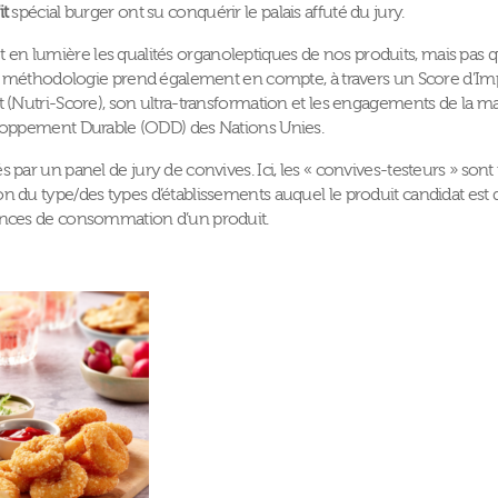
it
spécial burger ont su conquérir le palais affuté du jury.
n lumière les qualités organoleptiques de nos produits, mais pas q
 la méthodologie prend également en compte, à travers un Score d’Impa
t (Nutri-Score), son ultra-transformation et les engagements de la m
eloppement Durable (ODD) des Nations Unies.
 par un panel de jury de convives. Ici, les « convives-testeurs » sont
n du type/des types d’établissements auquel le produit candidat est d
ences de consommation d’un produit.