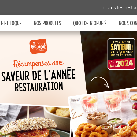
ous
Toutes les resta
 en
aque
E ET TOQUE
NOS PRODUITS
QUOI DE N'OEUF ?
NOUS CO
ces
t la
 de
leur
Prêt à
CUIRE
Prêt à
RÉCHAUFFER
Prêt à
SERVIR