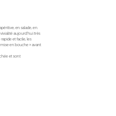
péritive, en salade, en
vialité aujourd’hui très
pide et facile, les
 mise en bouche » avant
uchée et sont