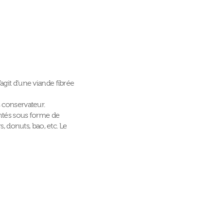
agit d’une viande fibrée
s conservateur.
entés sous forme de
s, donuts, bao, etc. Le
: