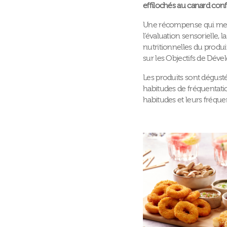
effilochés au canard conf
Une récompense qui met e
l’évaluation sensorielle,
nutritionnelles du produi
sur les Objectifs de Dév
Les produits sont dégustés
habitudes de fréquentatio
habitudes et leurs fréqu