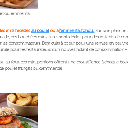
let ou emmental
les en 2 recettes
au poulet
ou à
l’emmental fondu.
Sur une planche a
made, ces bouchées miniatures sont idéales pour des instants de convi
 les consommateurs. Déjà cuits à coeur pour une remise en oeuvre ra
nité pour les restaurateurs d’un nouvel instant de consommation «
e ou au four, ces mini portions offrent une croustillance à chaque bo
e poulet français ou d’emmental