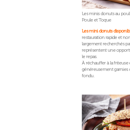
Les minis donuts au pou
Poule et Toque
Les mini donuts disponib
restauration rapide et no
largement recherchés par
représentent une opportu
le repas.
À réchauffer à la friteus
généreusement garnies d
fondu.