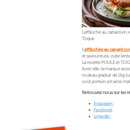
L’effiloché au canard en 
Toque
L’
effilochés au canard con
et savoureuse, cuite lent
La recette POULE et TOQUE
Avec elle, la marque acco
rouleau gradué de 1kg (une
coût portion est ainsi maît
Retrouvez nous sur les r
Instagram
Facebook
Linkedin