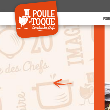
site et à des fins analytiques. V
pouvez changer d'avis à tout moment
cliquant sur l'icône présente sur ch
POUL
page de notre site. En autorisant 
services tiers, vous acceptez le dépôt e
lecture de cookies et l'utilisation
technologies de suivi nécessaires à 
bon fonctionnement.
Charte de confidentialité