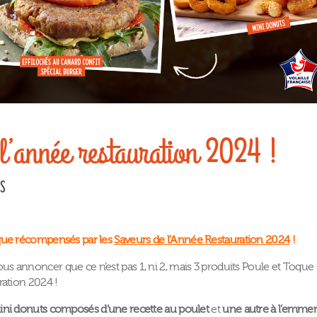
l’année restauration 2024 !
s
oque récompensés par les
Saveurs de l’Année Restauration 2024
!
 annoncer que ce n’est pas 1, ni 2, mais 3 produits Poule et Toque 
ration 2024 !
ni donuts composés d’une recette au poulet
et
une autre à l’emmen