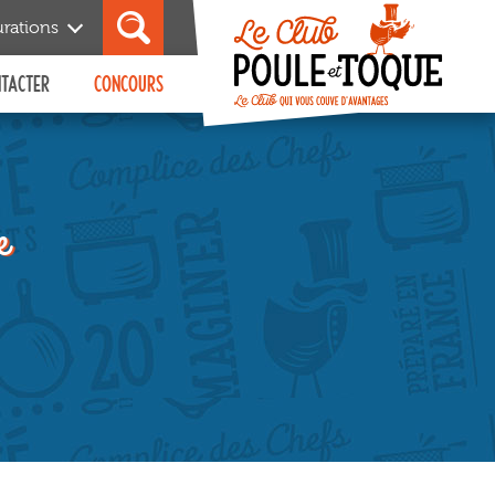
urations
NTACTER
CONCOURS
Découvrir
Editions précédentes
e