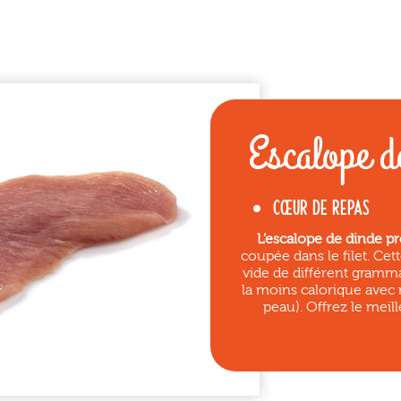
Escalope d
CŒUR DE REPAS
L’escalope de dinde pr
coupée dans le filet. C
vide de différent grammag
la moins calorique avec
peau). Offrez le meill