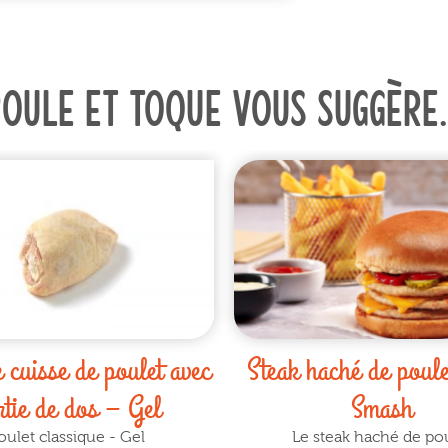
Poule et toque vous suggère
 cuisse de poulet avec
Steak haché de poule
rtie de dos – Gel
Smash
oulet classique - Gel
Le steak haché de po