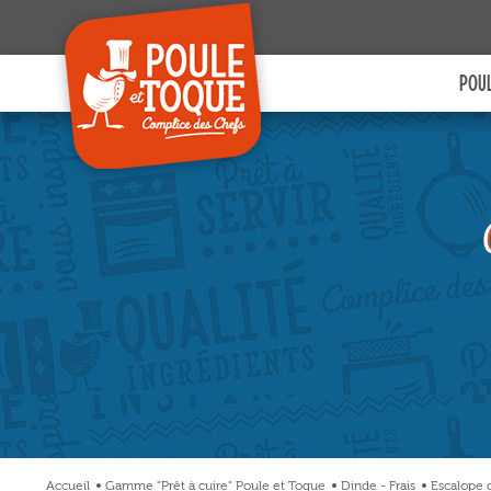
site et à des fins analytiques. V
pouvez changer d'avis à tout moment
cliquant sur l'icône présente sur ch
POUL
page de notre site. En autorisant 
services tiers, vous acceptez le dépôt e
lecture de cookies et l'utilisation
technologies de suivi nécessaires à 
bon fonctionnement.
Charte de confidentialité
Accueil
Gamme "Prêt à cuire" Poule et Toque
Dinde - Frais
Escalope d