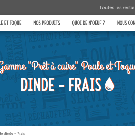
ous
Toutes les resta
 en
aque
E ET TOQUE
NOS PRODUITS
QUOI DE N'OEUF ?
NOUS CO
ces
t la
 de
leur
Prêt à
CUIRE
Prêt à
RÉCHAUFFER
Gamme "Prêt à cuire" Poule et Toqu
Dinde - Frais
Prêt à
SERVIR
e dinde – Frais