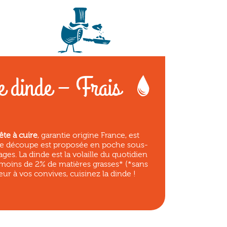
e dinde – Frais
ête à cuire
, garantie origine France, est
ette découpe est proposée en poche sous-
es. La dinde est la volaille du quotidien
 moins de 2% de matières grasses* (*sans
eur à vos convives, cuisinez la dinde !