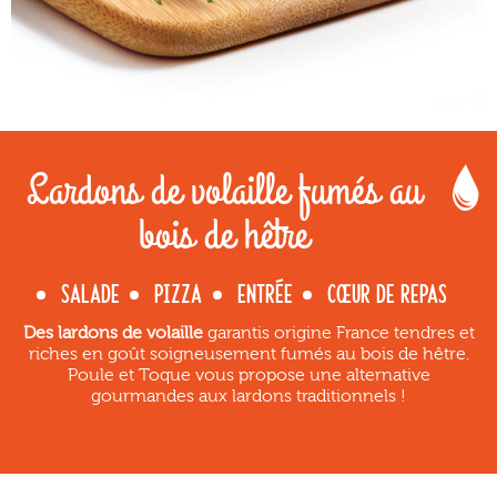
Lardons de volaille fumés au
bois de hêtre
SALADE
PIZZA
ENTRÉE
CŒUR DE REPAS
Des lardons de volaille
garantis origine France tendres et
riches en goût soigneusement fumés au bois de hêtre.
Poule et Toque vous propose une alternative
gourmandes aux lardons traditionnels !