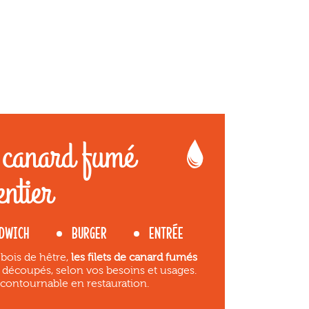
e canard fumé
entier
DWICH
BURGER
ENTRÉE
bois de hêtre,
les filets de canard fumés
e découpés, selon vos besoins et usages.
ncontournable en restauration.