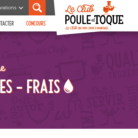
urations
NTACTER
CONCOURS
Découvrir
Editions précédentes
ue
es - Frais