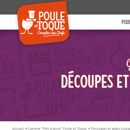
site et à des fins analytiques. V
pouvez changer d'avis à tout moment
cliquant sur l'icône présente sur ch
POUL
page de notre site. En autorisant 
services tiers, vous acceptez le dépôt e
lecture de cookies et l'utilisation
technologies de suivi nécessaires à 
bon fonctionnement.
Charte de confidentialité
G
Découpes et
Accueil
Gamme "Prêt à servir" Poule et Toque
Découpes et aides culinai