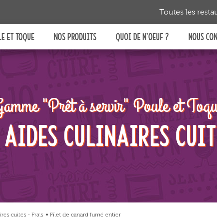
ous
Toutes les resta
 en
aque
E ET TOQUE
NOS PRODUITS
QUOI DE N'OEUF ?
NOUS CO
ces
t la
 de
leur
Prêt à
CUIRE
Prêt à
RÉCHAUFFER
amme "Prêt à servir" Poule et Toq
 aides culinaires cuit
Prêt à
SERVIR
res cuites - Frais
Filet de canard fumé entier