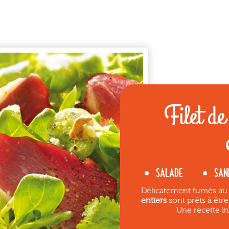
Filet d
SALADE
SAN
Délicatement fumés au 
entiers
sont prêts à êtr
Une recette i