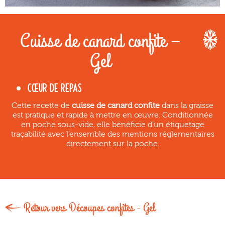
Cuisse de canard confite –
Gel
CŒUR DE REPAS
Cette recette de
cuisse de canard confite
dans la graisse
est pratique et rapide à mettre en œuvre. Conditionnée
en poche sous-vide, elle bénéficie d’un étiquetage
traçabilité avec l’ensemble des mentions réglementaires
directement sur la poche.
Retour vers Découpes confites - Gel